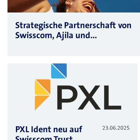
Strategische Partnerschaft von
Swisscom, Ajila und...
PXL Ident neu auf
23.06.2025
Swisscom Trust