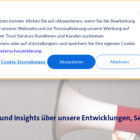
en
Registrierungsstatus prüfen
Signatur testen
tzen können. Klicken Sie auf «Akzeptieren», wenn Sie der Bearbeitung
Lösungen
eSignature Hub
Produkte
Suppor
ng unserer Webseite und zur Personalisierung unserer Werbung auf
om Trust Services Kundinnen und Kunden zustimmen.
ehnen» oder auf «Einstellungen» und speichern Sie Ihre eigenen Cookie-
Datenschutzerklärung
.
Cookie-Einstellungen
Akzeptieren
Ablehnen
und Insights über unsere Entwicklungen, Se