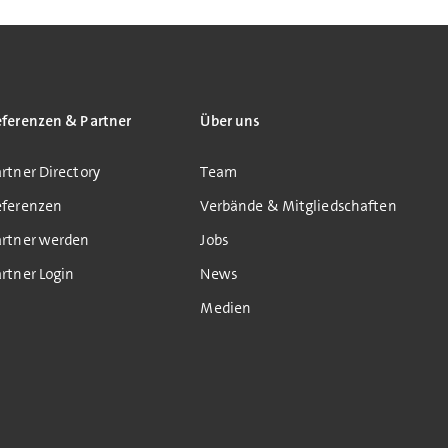
eferenzen & Partner
Über uns
rtner Directory
Team
eferenzen
Verbände & Mitgliedschaften
artner werden
Jobs
rtner Login
News
Medien