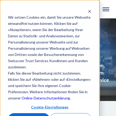
Wir setzen Cookies ein, damit Sie unsere Webseite
einwandfrei nutzen können. Klicken Sie auf
«Akzeptieren», wenn Sie der Bearbeitung Ihrer
Daten zu Statistik- und Analysezwecken, zur
Personalisierung unserer Webseite und zur
Developer Section
Personalisierung unserer Werbung auf Webseiten
von Dritten sowie der Besuchererkennung von
Swisscom Trust Services Kundinnen und Kunden
Hier finden Sie alle wichtigen Informationen,
zustimmen.
Anleitung und Beispiele zur Integration vom
Falls Sie dieser Bearbeitung nicht zustimmen,
Signing Service und Smart Registration Service
klicken Sie auf «Ablehnen» oder auf «Einstellungen»
und speichern Sie Ihre eigenen Cookie-
Präferenzen. Weitere Informationen finden Sie in
unserer
Online-Datenschutzerklärung
.
Cookie-Einstellungen
Developer Hub