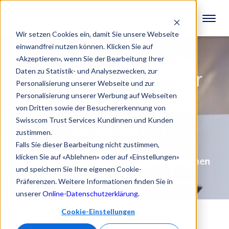
Wir setzen Cookies ein, damit Sie unsere Webseite
einwandfrei nutzen können. Klicken Sie auf
«Akzeptieren», wenn Sie der Bearbeitung Ihrer
Daten zu Statistik- und Analysezwecken, zur
Business Potenzial für
Personalisierung unserer Webseite und zur
Personalisierung unserer Werbung auf Webseiten
Signatur-, SaaS- oder
von Dritten sowie der Besuchererkennung von
Swisscom Trust Services Kundinnen und Kunden
PaaS-Plattformen
zustimmen.
Falls Sie dieser Bearbeitung nicht zustimmen,
klicken Sie auf «Ablehnen» oder auf «Einstellungen»
Zusammenarbeit mit einem paneuropäischen
und speichern Sie Ihre eigenen Cookie-
qualifizierten Trust Service Provider
Präferenzen. Weitere Informationen finden Sie in
unserer
Online-Datenschutzerklärung
.
Cookie-Einstellungen
Vorteile