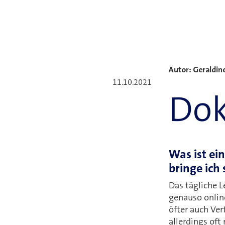
Neuste Blogbeiträge
Autor: Geraldine
11.10.2021
Dok
Was ist ei
bringe ich
Das tägliche L
genauso onlin
öfter auch Ver
allerdings oft