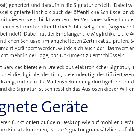
vat) generiert und daraufhin die Signatur erstellt. Dabei 
ssel signierte Hash als auch der öffentliche Schlüssel an
it diesem verschickt werden. Der Vertrauensdienstanbieter
n ein bestimmter öffentlicher Schlüssel gehört (sogenannte
findet). Dabei hat der Empfänger die Möglichkeit, die Au
ntlichen Schlüssel im angehefteten Zertifikat zu prüfen. S
ent verändert werden, würde sich auch der Hashwert änd
nicht mehr in der Lage, das Dokument zu entschlüsseln.
 Services bietet ein Dreieck aus elektronischer Signatur, I
bei die digitale Identität, die eindeutig identifiziert werd
rkzeug, mit dem die Willensbekundung durchgeführt wird 
d die Signatur ist schliesslich das Auslösen dieser Will
gnete Geräte
nieren funktioniert auf dem Desktop wie auf mobilen Gerä
m Einsatz kommen, ist die Signatur grundsätzlich auf all