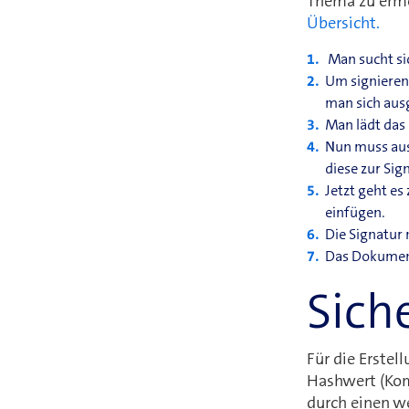
Thema zu ermög
Übersicht.
Man sucht sic
Um signieren 
man sich ausg
Man lädt das
Nun muss aus
diese zur Sig
Jetzt geht e
einfügen.
Die Signatur 
Das Dokument
Sich
Für die Erstell
Hashwert (Kom
durch einen we