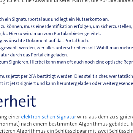
lichen. Eine Auswahl unserer Partner, die Portale anbieten
h ein Signaturportal aus und legt ein Nutzerkonto an.
zu können, muss eine Identifikation erfolgen, um sicherzustellen, 
ibt. Hierzu wird man vom Portalanbieter geleitet.
 gewünschte Dokument auf das Portal hoch.
gewählt werden, wer alles unterschreiben soll. Wählt man mehr
natur durch das Portal eingeladen.
s zum Signieren. Hierbei kann man oft auch noch eine optische R
muss jetzt per 2FA bestätigt werden. Dies stellt sicher, wer tatsäch
 ist jetzt signiert und kann heruntergeladen oder weitergesend
erheit
ung einer
elektronischen Signatur
wird aus dem zu signie
primat) nach einem bestimmten Algorithmus gebildet. Im
iteren Algorithmus ein Schlüsselpaar mit zwei Schlüsseln (