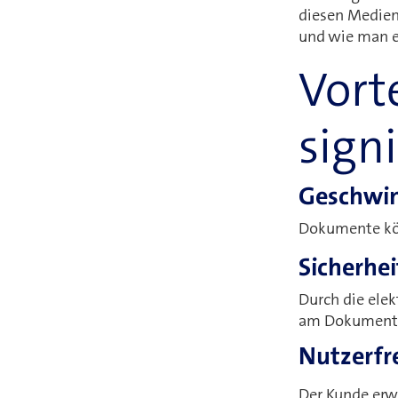
diesen Medien
und wie man ei
Vort
sign
Geschwin
Dokumente kön
Sicherhei
Durch die elek
am Dokument 
Nutzerfr
Der Kunde erwa