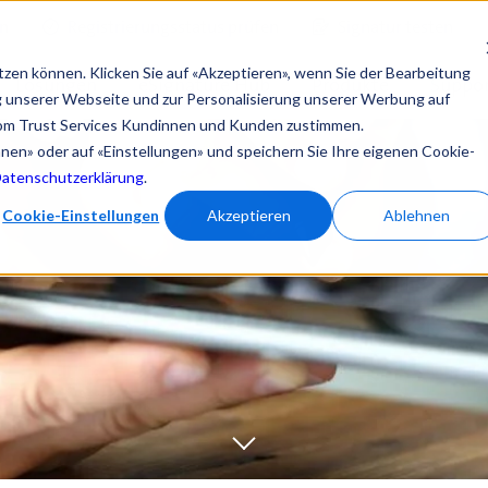
en
Registrierungsstatus prüfen
Signatur testen
tzen können. Klicken Sie auf «Akzeptieren», wenn Sie der Bearbeitung
Lösungen
eSignature Hub
Produkte
Suppor
ng unserer Webseite und zur Personalisierung unserer Werbung auf
om Trust Services Kundinnen und Kunden zustimmen.
ehnen» oder auf «Einstellungen» und speichern Sie Ihre eigenen Cookie-
Datenschutzerklärung
.
Cookie-Einstellungen
Akzeptieren
Ablehnen