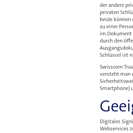
der andere pri
privaten Schlü
beide können m
zu einer Perso
im Dokument be
durch den öffe
Ausgangsdokum
Schlüssel ist 
Swisscom Trust
versteht man da
Sicherheitswe
Smartphone) un
Geei
Digitales Sig
Webservices zu