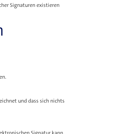
her Signaturen existieren
h
en.
eichnet und dass sich nichts
lektronischen Signatur kann