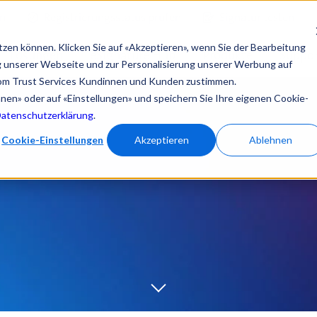
en
Registrierungsstatus prüfen
Signatur testen
tzen können. Klicken Sie auf «Akzeptieren», wenn Sie der Bearbeitung
Lösungen
eSignature Hub
Produkte
Suppor
ng unserer Webseite und zur Personalisierung unserer Werbung auf
om Trust Services Kundinnen und Kunden zustimmen.
ehnen» oder auf «Einstellungen» und speichern Sie Ihre eigenen Cookie-
Datenschutzerklärung
.
Cookie-Einstellungen
Akzeptieren
Ablehnen