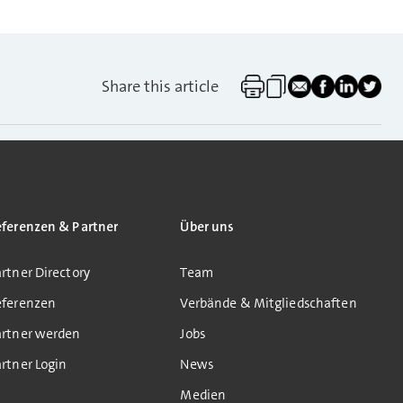
Share this article
eferenzen & Partner
Über uns
rtner Directory
Team
eferenzen
Verbände & Mitgliedschaften
artner werden
Jobs
rtner Login
News
Medien