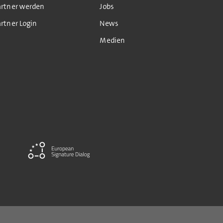
artner werden
Jobs
rtner Login
News
Medien