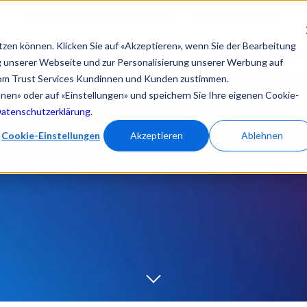
en
Registrierungsstatus prüfen
Signatur testen
tzen können. Klicken Sie auf «Akzeptieren», wenn Sie der Bearbeitung
Lösungen
eSignature Hub
Produkte
Suppor
ng unserer Webseite und zur Personalisierung unserer Werbung auf
om Trust Services Kundinnen und Kunden zustimmen.
ehnen» oder auf «Einstellungen» und speichern Sie Ihre eigenen Cookie-
Datenschutzerklärung
.
Cookie-Einstellungen
Akzeptieren
Ablehnen