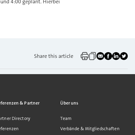
und 4:00 geplant. Hierbei
Share this article
eferenzen & Partner
Über uns
rtner Directory
Team
eferenzen
Verbände & Mitgliedschaften