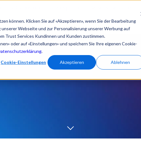
en
Registrierungsstatus prüfen
Signatur testen
tzen können. Klicken Sie auf «Akzeptieren», wenn Sie der Bearbeitung
Lösungen
eSignature Hub
Produkte
Suppor
ng unserer Webseite und zur Personalisierung unserer Werbung auf
om Trust Services Kundinnen und Kunden zustimmen.
ehnen» oder auf «Einstellungen» und speichern Sie Ihre eigenen Cookie-
Datenschutzerklärung
.
Cookie-Einstellungen
Akzeptieren
Ablehnen