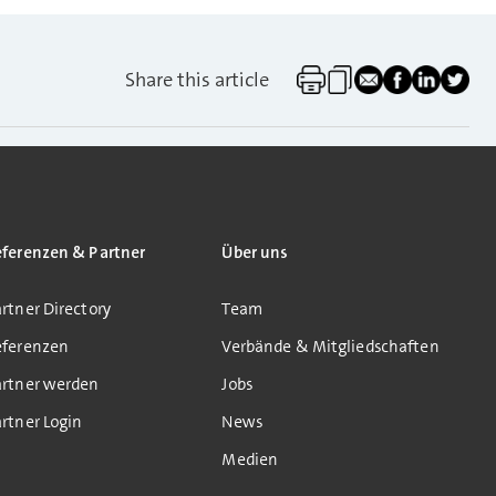
Share this article
eferenzen & Partner
Über uns
rtner Directory
Team
eferenzen
Verbände & Mitgliedschaften
artner werden
Jobs
rtner Login
News
Medien