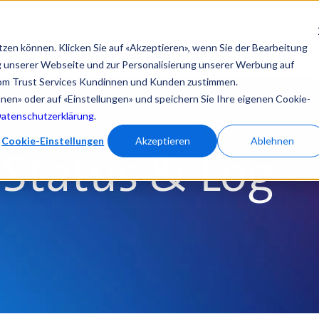
en
Registrierungsstatus prüfen
Signatur testen
tzen können. Klicken Sie auf «Akzeptieren», wenn Sie der Bearbeitung
Lösungen
eSignature Hub
Produkte
Suppor
ng unserer Webseite und zur Personalisierung unserer Werbung auf
om Trust Services Kundinnen und Kunden zustimmen.
ehnen» oder auf «Einstellungen» und speichern Sie Ihre eigenen Cookie-
Datenschutzerklärung
.
Cookie-Einstellungen
Akzeptieren
Ablehnen
 Status & Log