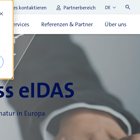
Sales kontaktieren
Partnerbereich
DE
t & Services
Referenzen & Partner
Über uns
ss eIDAS
gnatur in Europa