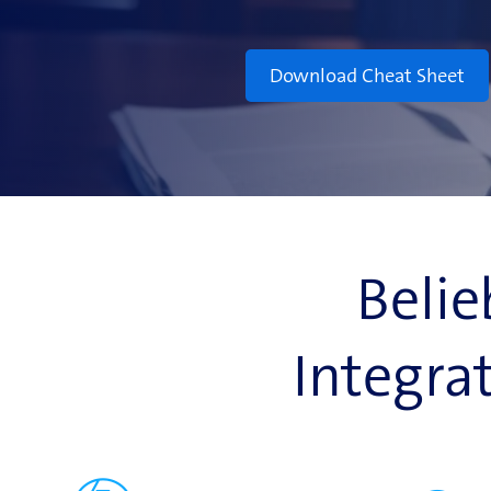
Download Cheat Sheet
Belie
Integra