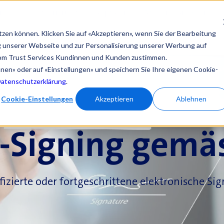
en
Registrierungsstatus prüfen
Signatur testen
tzen können. Klicken Sie auf «Akzeptieren», wenn Sie der Bearbeitung
Lösungen
eSignature Hub
Produkte
Suppor
ng unserer Webseite und zur Personalisierung unserer Werbung auf
om Trust Services Kundinnen und Kunden zustimmen.
ehnen» oder auf «Einstellungen» und speichern Sie Ihre eigenen Cookie-
Datenschutzerklärung
.
Cookie-Einstellungen
Akzeptieren
Ablehnen
-Signing gemä
fizierte oder fortgeschrittene elektronische Si