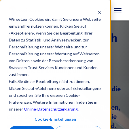
Wir setzen Cookies ein, damit Sie unsere Webseite
Portfolio an
einwandfrei nutzen können. Klicken Sie auf
«Akzeptieren», wenn Sie der Bearbeitung Ihrer
Signaturfreigabemeth
Daten zu Statistik- und Analysezwecken, zur
Personalisierung unserer Webseite und zur
oden
Personalisierung unserer Werbung auf Webseiten
von Dritten sowie der Besuchererkennung von
Swisscom Trust Services Kundinnen und Kunden
Durch die Einbindung unserer
zustimmen.
Fernsignatursoftware können Sie
Falls Sie dieser Bearbeitung nicht zustimmen,
Ihren Kunden im Signier-Workflow die
klicken Sie auf «Ablehnen» oder auf «Einstellungen»
und speichern Sie Ihre eigenen Cookie-
bevorzugte
Präferenzen. Weitere Informationen finden Sie in
Authentifizierungsmethode anbieten,
unserer
Online-Datenschutzerklärung
.
die anschliessend als Freigabe für die
Cookie-Einstellungen
elektronische Signatur genutzt wird.