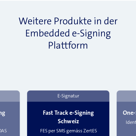
Weitere Produkte in der
Embedded e-Signing
Plattform
E-Signatur
ng
Fast Track e-Signing
One-
Schweiz
Iden
DAS
FES per SMS gemäss ZertES