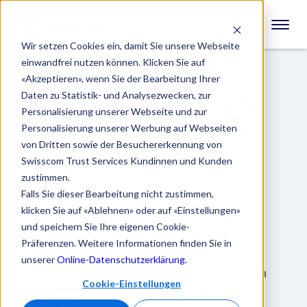
Wir setzen Cookies ein, damit Sie unsere Webseite
einwandfrei nutzen können. Klicken Sie auf
Jetzt Whitepaper über
«Akzeptieren», wenn Sie der Bearbeitung Ihrer
die Vorgehensweise als
Daten zu Statistik- und Analysezwecken, zur
Personalisierung unserer Webseite und zur
E-Siegel Partner sichern!
Personalisierung unserer Werbung auf Webseiten
von Dritten sowie der Besuchererkennung von
In diesem informativen Whitepaper erhalten Sie
Swisscom Trust Services Kundinnen und Kunden
einen detaillierten Einblick über die
zustimmen.
Vorgehensweise als Partner einer E-Siegel
Falls Sie dieser Bearbeitung nicht zustimmen,
Applikation.
klicken Sie auf «Ablehnen» oder auf «Einstellungen»
und speichern Sie Ihre eigenen Cookie-
Präferenzen. Weitere Informationen finden Sie in
unserer
Online-Datenschutzerklärung
.
Nach Absenden des Formulars erhalten
Cookie-Einstellungen
Sie eine E-Mail mit Ihrem kostenlosen
Produkt-Whitepaper.