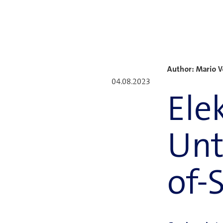
Neuste Blogbeiträge
Author: Mario 
04.08.2023
Ele
Unt
of-