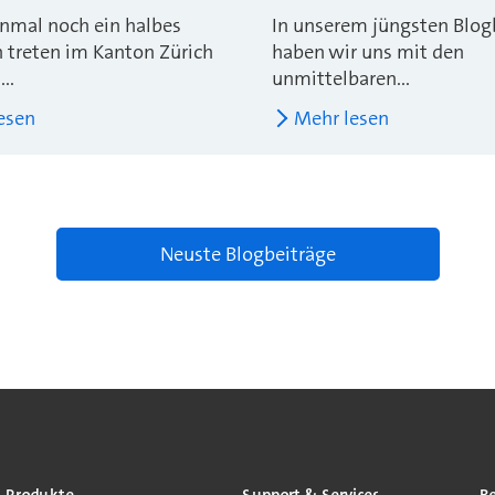
nmal noch ein halbes
In unserem jüngsten Blog
n treten im Kanton Zürich
haben wir uns mit den
..
unmittelbaren...
esen
Mehr lesen
Neuste Blogbeiträge
Produkte
Support & Services
R