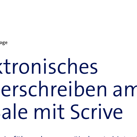
Voge
ktronisches
erschreiben am
Sale mit Scrive