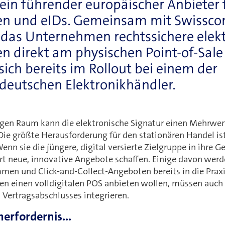
t ein führender europäischer Anbieter 
en und eIDs. Gemeinsam mit Swisscom
t das Unternehmen rechtssichere elek
n direkt am physischen Point-of-Sale
sich bereits im Rollout bei einem der
 deutschen Elektronikhändler.
gen Raum kann die elektronische Signatur einen Mehrwert 
 Die größte Herausforderung für den stationären Handel is
Wenn sie die jüngere, digital versierte Zielgruppe in ihre 
rt neue, innovative Angebote schaffen. Einige davon wer
en und Click-and-Collect-Angeboten bereits in die Praxi
den einen volldigitalen POS anbieten wollen, müssen auch
 Vertragsabschlusses integrieren.
erfordernis...