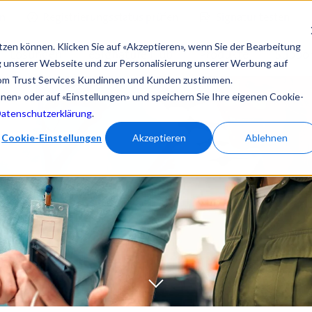
en
Registrierungsstatus prüfen
Signatur testen
tzen können. Klicken Sie auf «Akzeptieren», wenn Sie der Bearbeitung
Lösungen
eSignature Hub
Produkte
Suppor
ng unserer Webseite und zur Personalisierung unserer Werbung auf
om Trust Services Kundinnen und Kunden zustimmen.
ehnen» oder auf «Einstellungen» und speichern Sie Ihre eigenen Cookie-
Datenschutzerklärung
.
Cookie-Einstellungen
Akzeptieren
Ablehnen