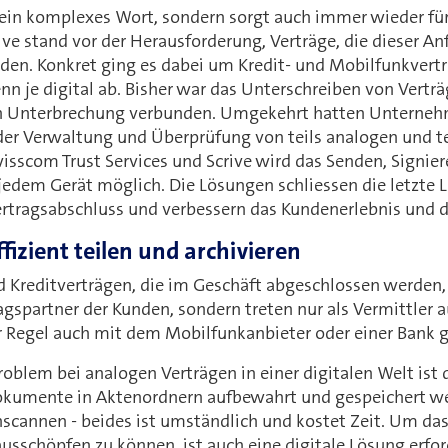
ur ein komplexes Wort, sondern sorgt auch immer wieder fü
ive stand vor der Herausforderung, Verträge, die dieser An
lden. Konkret ging es dabei um Kredit- und Mobilfunkvert
n je digital ab. Bisher war das Unterschreiben von Verträ
n Unterbrechung verbunden. Umgekehrt hatten Unterneh
er Verwaltung und Überprüfung von teils analogen und tei
isscom Trust Services und Scrive wird das Senden, Signie
jedem Gerät möglich. Die Lösungen schliessen die letzte 
ertragsabschluss und verbessern das Kundenerlebnis und d
fizient teilen und archivieren
 Kreditverträgen, die im Geschäft abgeschlossen werden, 
agspartner der Kunden, sondern treten nur als Vermittler a
er Regel auch mit dem Mobilfunkanbieter oder einer Bank 
roblem bei analogen Verträgen in einer digitalen Welt ist
kumente in Aktenordnern aufbewahrt und gespeichert wer
scannen - beides ist umständlich und kostet Zeit. Um das 
ausschöpfen zu können, ist auch eine digitale Lösung erfor