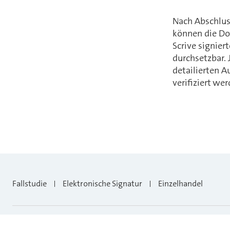
Nach Abschluss
können die Dok
Scrive signie
durchsetzbar.
detailierten A
verifiziert we
Fallstudie
Elektronische Signatur
Einzelhandel