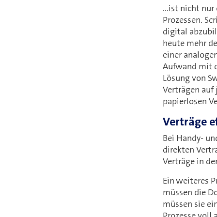
...ist nicht n
Prozessen. Scr
digital abzubi
heute mehr den
einer analoge
Aufwand mit d
Lösung von Sw
Verträgen auf 
papierlosen V
Verträge ef
Bei Handy- und
direkten Vertr
Verträge in d
Ein weiteres P
müssen die Do
müssen sie ein
Prozesse voll 