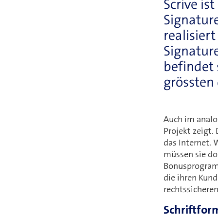
Scrive is
Signatur
realisier
Signature
befindet 
grössten
Auch im analo
Projekt zeigt.
das Internet. 
müssen sie do
Bonusprogramm
die ihren Kun
rechtssicheren
Schriftform