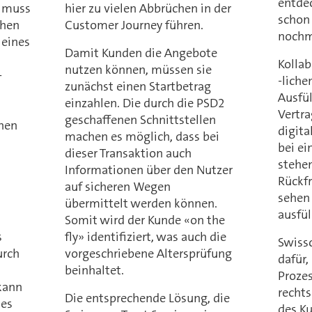
entde
e muss
hier zu vielen Abbrüchen in der
schon
ehen
Customer Journey führen.
nochm
 eines
Damit Kunden die Angebote
Kolla
nutzen können, müssen sie
-
-lich
zunächst einen Startbetrag
Ausfü
einzahlen. Die durch die PSD2
Vertr
geschaffenen Schnittstellen
chen
digit
machen es möglich, dass bei
bei ei
dieser Transaktion auch
stehen
Informationen über den Nutzer
Rückf
auf sicheren Wegen
sehen 
übermittelt werden können.
ausfül
Somit wird der Kunde «on the
s
fly» identifiziert, was auch die
Swissc
urch
vorgeschriebene Altersprüfung
dafür,
beinhaltet.
Prozes
 kann
rechts
Die entsprechende Lösung, die
nes
des Ku