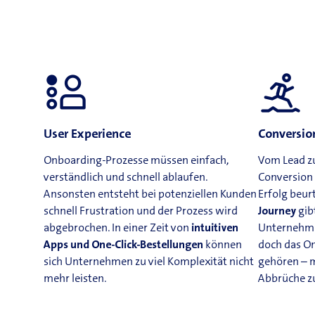
User Experience
Conversio
Onboarding-Prozesse müssen einfach,
Vom Lead zu
verständlich und schnell ablaufen.
Conversion 
Ansonsten entsteht bei potenziellen Kunden
Erfolg beurt
schnell Frustration und der Prozess wird
Journey
gib
abgebrochen. In einer Zeit von
intuitiven
Unternehme
Apps und One-Click-Bestellungen
können
doch das O
sich Unternehmen zu viel Komplexität nicht
gehören – m
mehr leisten.
Abbrüche z