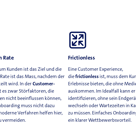
n Rate
Frictionless
m Kunden ist das Ziel und die
Eine Customer Experience,
Rate ist das Mass, nachdem der
die
frictionless
ist, muss dem Ku
eilt wird. In der
Customer-
Erlebnisse bieten, die ohne Med
t es zwar Störfaktoren, die
auskommen. Im Idealfall kann er 
n nicht beeinflussen können,
identifizieren, ohne sein Endgerä
nboarding muss nicht dazu
wechseln oder Wartezeiten in K
oderne Verfahren helfen hier,
zu müssen. Einfaches Onboarding
u vermeiden.
ein klarer Wettbewerbsvorteil.