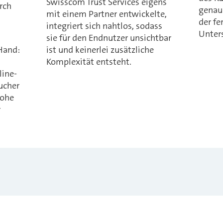
Swisscom Trust Services eigens
rch
genau
mit einem Partner entwickelte,
der fe
integriert sich nahtlos, sodass
Unters
sie für den Endnutzer unsichtbar
 Hand:
ist und keinerlei zusätzliche
Komplexität entsteht.
line-
ucher
hohe
r