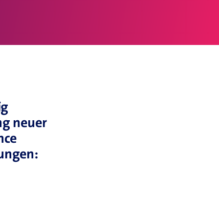
ig
ng neuer
nce
rungen: