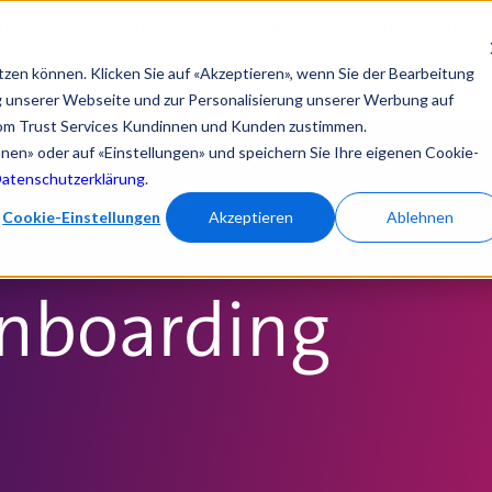
en
Registrierungsstatus prüfen
Signatur testen
tzen können. Klicken Sie auf «Akzeptieren», wenn Sie der Bearbeitung
Lösungen
eSignature Hub
Produkte
Suppor
ng unserer Webseite und zur Personalisierung unserer Werbung auf
om Trust Services Kundinnen und Kunden zustimmen.
ehnen» oder auf «Einstellungen» und speichern Sie Ihre eigenen Cookie-
Datenschutzerklärung
.
Cookie-Einstellungen
Akzeptieren
Ablehnen
Onboarding