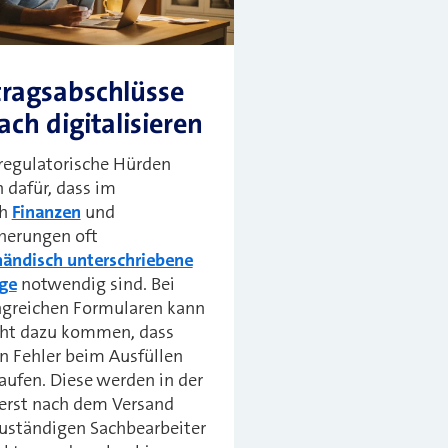
tragsabschlüsse
ach digitalisieren
regulatorische Hürden
 dafür, dass im
ch
Finanzen
und
herungen oft
händisch unterschriebene
äge
notwendig sind. Bei
greichen Formularen kann
icht dazu kommen, dass
n Fehler beim Ausfüllen
aufen. Diese werden in der
 erst nach dem Versand
uständigen Sachbearbeiter