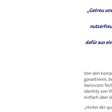
„Getreu unse
nutzerfreu
dafür aus ei
Von den komple
garantieren, 
Swisscom Tocht
Identity von Y
einfach über d
„Hinter der qu