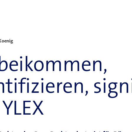
Koenig
beikommen,
ntifizieren, sig
 YLEX