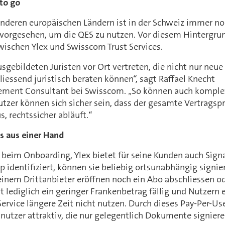
 to go
anderen europäischen Ländern ist in der Schweiz immer noc
 vorgesehen, um die QES zu nutzen. Vor diesem Hintergrun
wischen Ylex und Swisscom Trust Services.
ausgebildeten Juristen vor Ort vertreten, die nicht nur ne
iessend juristisch beraten können“, sagt Raffael Knecht
ment Consultant bei Swisscom. „So können auch komple
zer können sich sicher sein, dass der gesamte Vertragspr
s, rechtssicher abläuft.“
 aus einer Hand
t beim Onboarding, Ylex bietet für seine Kunden auch Sig
 identifiziert, können sie beliebig ortsunabhängig signi
einem Drittanbieter eröffnen noch ein Abo abschliessen o
st lediglich ein geringer Frankenbetrag fällig und Nutzern
ervice längere Zeit nicht nutzen. Durch dieses Pay-Per-U
tnutzer attraktiv, die nur gelegentlich Dokumente signier