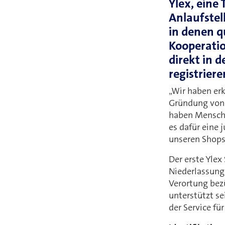
Ylex, eine 
Anlaufstel
in denen q
Kooperatio
direkt in d
registriere
„Wir haben erk
Gründung von Y
haben Mensche
es dafür eine 
unseren Shops 
Der erste Yle
Niederlassunge
Verortung bezü
unterstützt se
der Service fü