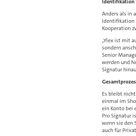
Identifikation
Anders als in 
Identifikation
Kooperation z
„Ylex ist mit 
sondern anschl
Senior Manage
werden und Nut
Signatur hinau
Gesamtprozess
Es bleibt nich
einmal im Shop
ein Konto bei 
Pro Signatur i
wenn sie den S
auch für Priva