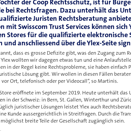
Tochter der Coop Rechtsschutz, ist für Bürge
le bei Rechtsfragen. Dazu unterhält das Un
ualifizierte Juristen Rechtsberatung anbiet
n mit Swisscom Trust Services können sich
en Stores für die qualifizierte elektronische
n und anschliessend über die Ylex-Seite sign
annt, dass es grosse Defizite gibt, was den Zugang zum R
lex wollten wir dagegen etwas tun und eine Anlaufstelle f
n in der Regel keine Rechtsprobleme, sie haben einfach P
juristische Lösung gibt. Wir wollen in diesen Fällen beraten
vor Ort, telefonisch oder per Videocall“, so Martinis.
x Store eröffnete im September 2019. Heute unterhält das
n in der Schweiz: in Bern, St. Gallen, Winterthur und Zür
glich juristischer Lösungen leistet Ylex auch Rechtsbera
ine Kunde aussergerichtlich in Streitfragen. Durch die Tran
r möglichst breite Teile der Gesellschaft zugänglich sein.