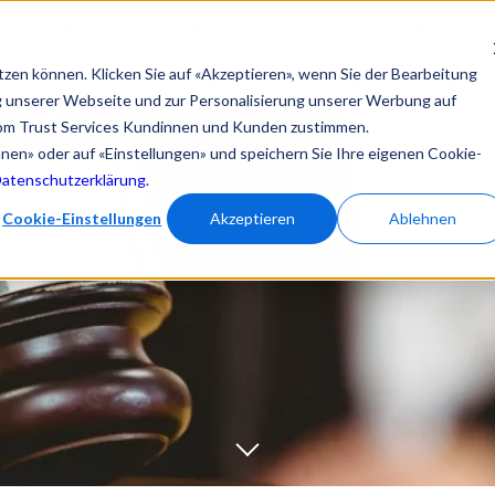
ion starten
Registrierungsstatus prüfen
Signatur t
tzen können. Klicken Sie auf «Akzeptieren», wenn Sie der Bearbeitung
Lösungen
eSignature Hub
Produkte
Suppor
ng unserer Webseite und zur Personalisierung unserer Werbung auf
om Trust Services Kundinnen und Kunden zustimmen.
ehnen» oder auf «Einstellungen» und speichern Sie Ihre eigenen Cookie-
Datenschutzerklärung
.
Cookie-Einstellungen
Akzeptieren
Ablehnen