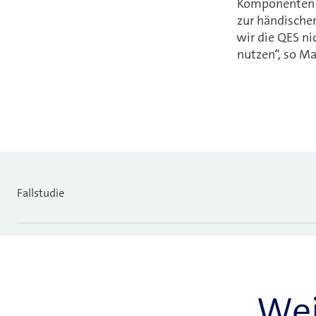
Komponenten au
zur händischen
wir die QES n
nutzen“, so Ma
Fallstudie
Wei