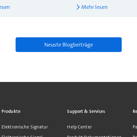
esen
Mehr lesen
Neuste Blogbeiträge
Produkte
Support & Services
R
Elektronische Signatur
Help Center
Pa