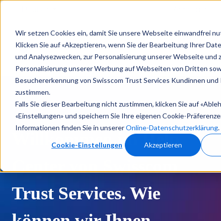
Deutsch
Untermenü für Übersetzungen anzeigen
Anmelden
Wir setzen Cookies ein, damit Sie unsere Webseite einwandfrei n
Help
Produktdokumentationen
Klicken Sie auf «Akzeptieren», wenn Sie der Bearbeitung Ihrer Daten
Center
und Analysezwecken, zur Personalisierung unserer Webseite und 
Personalisierung unserer Werbung auf Webseiten von Dritten sow
Besuchererkennung von Swisscom Trust Services Kundinnen und
zustimmen.
Falls Sie dieser Bearbeitung nicht zustimmen, klicken Sie auf «Able
«Einstellungen» und speichern Sie Ihre eigenen Cookie-Präferenze
Informationen finden Sie in unserer
Online-Datenschutzerklärung
.
Willkommen im Help
Cookie-Einstellungen
Akzeptieren
Center von Swisscom
Trust Services. Wie
können wir Ihnen