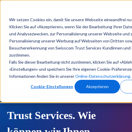
Deutsch
Untermenü für Übersetzungen anzeigen
Anmelden
Wir setzen Cookies ein, damit Sie unsere Webseite einwandfrei n
Help
Produktdokumentationen
Klicken Sie auf «Akzeptieren», wenn Sie der Bearbeitung Ihrer Daten
Center
und Analysezwecken, zur Personalisierung unserer Webseite und 
Personalisierung unserer Werbung auf Webseiten von Dritten sow
Besuchererkennung von Swisscom Trust Services Kundinnen und
zustimmen.
Falls Sie dieser Bearbeitung nicht zustimmen, klicken Sie auf «Able
«Einstellungen» und speichern Sie Ihre eigenen Cookie-Präferenze
Informationen finden Sie in unserer
Online-Datenschutzerklärung
.
Willkommen im Help
Cookie-Einstellungen
Akzeptieren
Center von Swisscom
Trust Services. Wie
können wir Ihnen