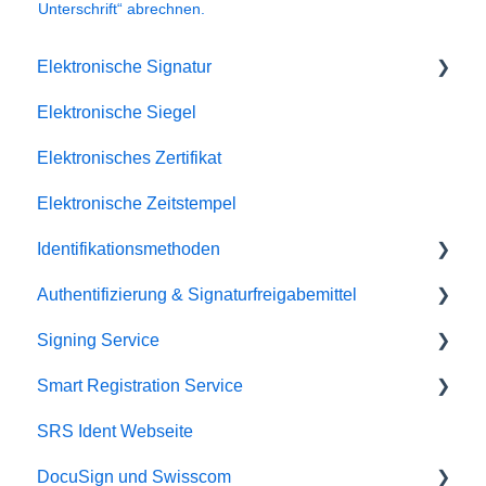
Unterschrift“ abrechnen.
Elektronische Signatur
Elektronische Siegel
Fehlerbehebung
Elektronisches Zertifikat
Elektronische Zeitstempel
Identifikationsmethoden
Authentifizierung & Signaturfreigabemittel
SRS Video EU
Signing Service
SRS eID DE
Passkey
Smart Registration Service
SRS Video Ident CH
Mobile ID
Service Kapazität und Performance
SRS Ident Webseite
SRS Auto Ident CH
Passwort und SMS-Code Methode (PWD/OTP)
API Integration und Setup
SRS API Integration und Setup
DocuSign und Swisscom
SRS Selfie Ident EU
Fehlermeldungen