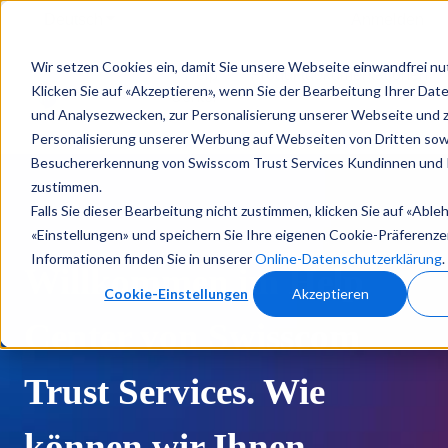
Deutsch
Untermenü für Übersetzungen anzeigen
Anmelden
Wir setzen Cookies ein, damit Sie unsere Webseite einwandfrei n
Help
Produktdokumentationen
Klicken Sie auf «Akzeptieren», wenn Sie der Bearbeitung Ihrer Daten
Center
und Analysezwecken, zur Personalisierung unserer Webseite und 
Personalisierung unserer Werbung auf Webseiten von Dritten sow
Besuchererkennung von Swisscom Trust Services Kundinnen und
zustimmen.
Falls Sie dieser Bearbeitung nicht zustimmen, klicken Sie auf «Able
«Einstellungen» und speichern Sie Ihre eigenen Cookie-Präferenze
Informationen finden Sie in unserer
Online-Datenschutzerklärung
.
Willkommen im Help
Cookie-Einstellungen
Akzeptieren
Center von Swisscom
Trust Services. Wie
können wir Ihnen