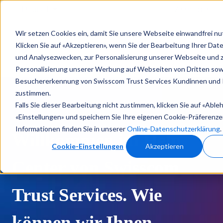
Deutsch
Untermenü für Übersetzungen anzeigen
Anmelden
Wir setzen Cookies ein, damit Sie unsere Webseite einwandfrei n
Help
Produktdokumentationen
Klicken Sie auf «Akzeptieren», wenn Sie der Bearbeitung Ihrer Daten
Center
und Analysezwecken, zur Personalisierung unserer Webseite und 
Personalisierung unserer Werbung auf Webseiten von Dritten sow
Besuchererkennung von Swisscom Trust Services Kundinnen und
zustimmen.
Falls Sie dieser Bearbeitung nicht zustimmen, klicken Sie auf «Able
«Einstellungen» und speichern Sie Ihre eigenen Cookie-Präferenze
Informationen finden Sie in unserer
Online-Datenschutzerklärung
.
Willkommen im Help
Cookie-Einstellungen
Akzeptieren
Center von Swisscom
Trust Services. Wie
können wir Ihnen