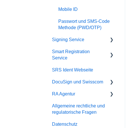
SRS Video Ident CH
Mobile ID
SRS Auto Ident CH
Passwort und SMS-Code
SRS Selfie Ident EU
Methode (PWD/OTP)
SRS Direct
Signing Service
Smart Registration
Service Kapazität und
Service
Performance
SRS Ident Webseite
API Integration und Setup
SRS API Integration und
Setup
DocuSign und Swisscom
Fehlermeldungen
RA Agentur
Nutzungsbestimmungen
DocuSign incl.
Identification
Allgemeine rechtliche und
RA App
regulatorische Fragen
DocuSign Express - IDV
RA Admin Portal
Premier
Datenschutz