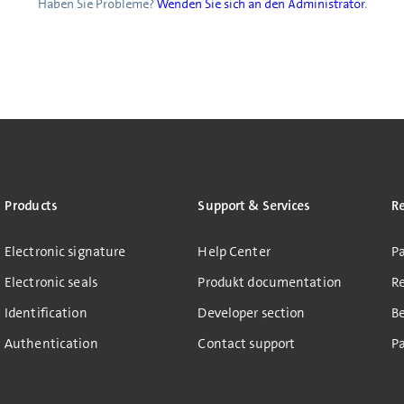
Haben Sie Probleme?
Wenden Sie sich an den Administrator
.
Products
Support & Services
R
Electronic signature
Help Center
Pa
Electronic seals
Produkt documentation
R
Identification
Developer section
B
Authentication
Contact support
Pa