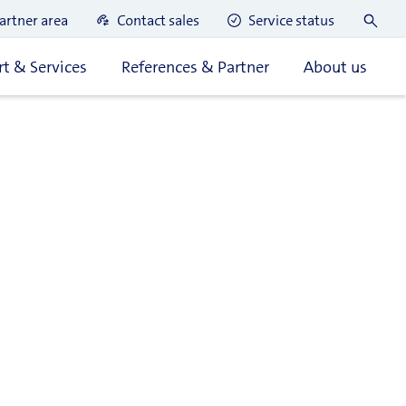
artner area
Contact sales
Service status
t & Services
References & Partner
About us